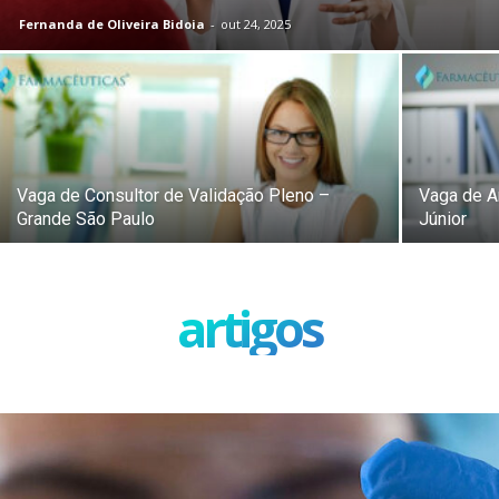
Fernanda de Oliveira Bidoia
-
out 24, 2025
Vaga de Consultor de Validação Pleno –
Vaga de An
Grande São Paulo
Júnior
artigos