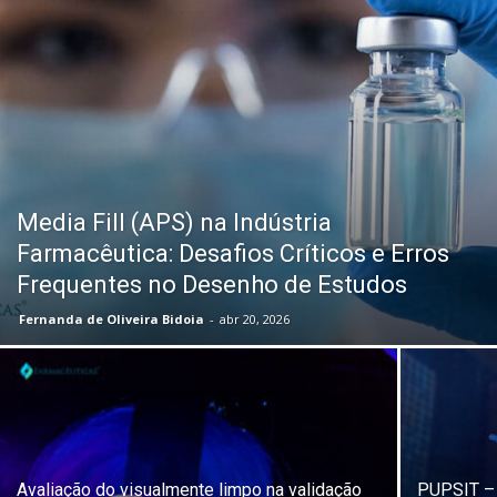
Media Fill (APS) na Indústria
Farmacêutica: Desafios Críticos e Erros
Frequentes no Desenho de Estudos
Fernanda de Oliveira Bidoia
-
abr 20, 2026
Avaliação do visualmente limpo na validação
PUPSIT – P