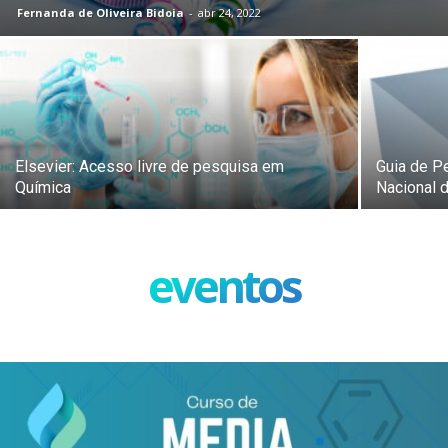
Fernanda de Oliveira Bidoia
-
abr 24, 2022
Elsevier: Acesso livre de pesquisa em
Guia de P
Química
Nacional 
eventos