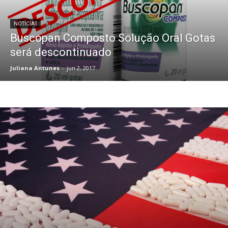
NOTÍCIAS
Buscopan Composto Solução Oral Gotas
será descontinuado
Juliana Antunes
-
jun 2, 2017