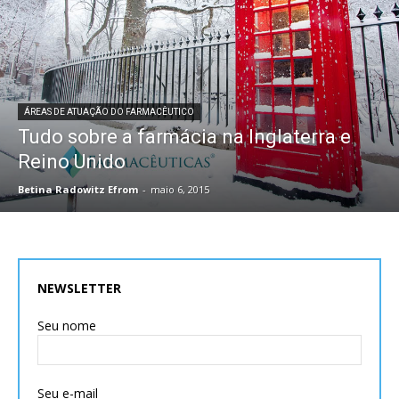
ÁREAS DE ATUAÇÃO DO FARMACÊUTICO
Tudo sobre a farmácia na Inglaterra e
Reino Unido
Betina Radowitz Efrom
-
maio 6, 2015
NEWSLETTER
Seu nome
Seu e-mail