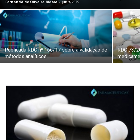
Fernanda de Oliveira Bidoia
-
jun 9, 2019
Publicada RDC nº 166/17 sobre a validação de
RDC 73/20
métodos analíticos
medicamen