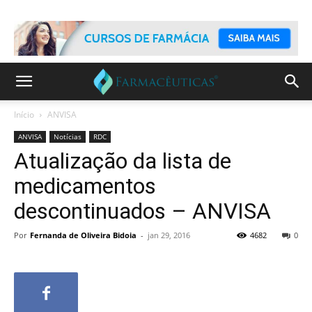
Início
ANVISA
ANVISA
Notícias
RDC
Atualização da lista de
medicamentos
descontinuados – ANVISA
Por
Fernanda de Oliveira Bidoia
-
jan 29, 2016
4682
0