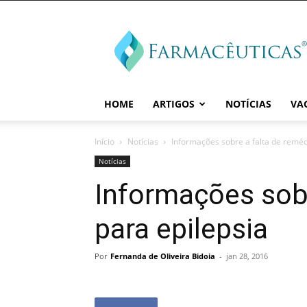
Farmaceuticas
HOME
ARTIGOS
NOTÍCIAS
VA
Início
Notícias
Informações sobre a falta de reméd
Notícias
Informações sobr
para epilepsia
Por
Fernanda de Oliveira Bidoia
-
jan 28, 2016