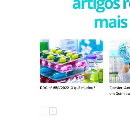
artigos 
mais
RDC nº 658/2022: O quê mudou?
Elsevier: Ac
em Química