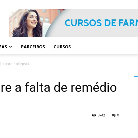
GAS
PARCEIROS
CURSOS
io para epilepsia
e a falta de remédio
3742
0