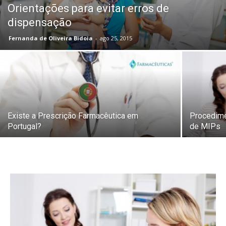
Orientações para evitar erros de
dispensação
Fernanda de Oliveira Bidoia
-
ago 25, 2015
Existe a Prescrição Farmacêutica em
Procedime
Portugal?
de MIPs