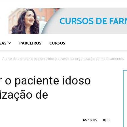
GAS
PARCEIROS
CURSOS
A arte de atender o paciente idoso através da organização de medicamentos
r o paciente idoso
ização de
10685
0