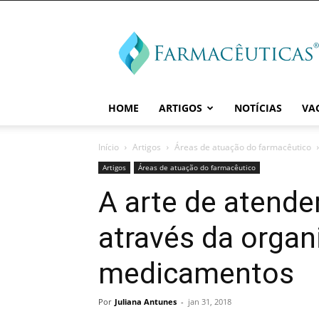
Farmaceuticas
HOME
ARTIGOS
NOTÍCIAS
VA
Início
Artigos
Áreas de atuação do farmacêutico
Artigos
Áreas de atuação do farmacêutico
A arte de atende
através da organ
medicamentos
Por
Juliana Antunes
-
jan 31, 2018