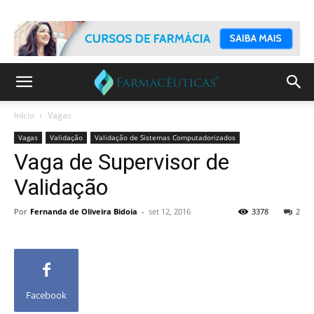
Início
Vagas
Vagas
Validação
Validação de Sistemas Computadorizados
Vaga de Supervisor de
Validação
Por
Fernanda de Oliveira Bidoia
-
set 12, 2016
3378
2
Facebook