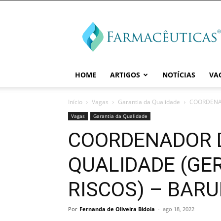
Farmaceuticas
HOME
ARTIGOS
NOTÍCIAS
VA
Início
Vagas
Garantia da Qualidade
COORDENAD
Vagas
Garantia da Qualidade
COORDENADOR 
QUALIDADE (GE
RISCOS) – BARU
Por
Fernanda de Oliveira Bidoia
-
ago 18, 2022