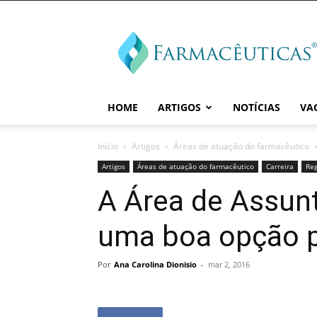
Farmaceuticas
HOME
ARTIGOS
NOTÍCIAS
VA
Início
Artigos
Áreas de atuação do farmacêutico
Artigos
Áreas de atuação do farmacêutico
Carreira
Reg
A Área de Assunt
uma boa opção 
Por
Ana Carolina Dionisio
-
mar 2, 2016