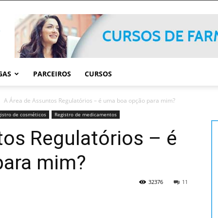
GAS
PARCEIROS
CURSOS
A Área de Assuntos Regulatórios – é uma boa opção para mim?
istro de cosméticos
Registro de medicamentos
os Regulatórios – é
para mim?
32376
11