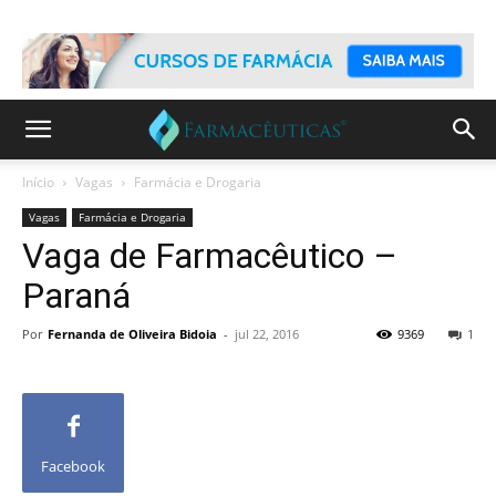
Início
Vagas
Farmácia e Drogaria
Vagas
Farmácia e Drogaria
Vaga de Farmacêutico –
Paraná
Por
Fernanda de Oliveira Bidoia
-
jul 22, 2016
9369
1
Facebook