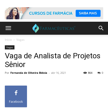
Início
Vagas
Vagas
Vaga de Analista de Projetos
Sênior
Por
Fernanda de Oliveira Bidoia
-
abr 16, 2021
864
0
Facebook