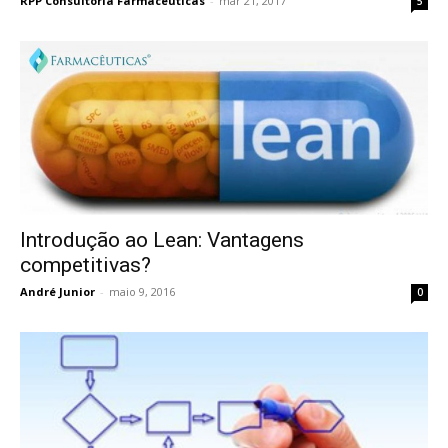
RPP Consultoria Farmacêuticas
-
mar 21, 2017
5
Introdução ao Lean: Vantagens
competitivas?
André Junior
-
maio 9, 2016
0