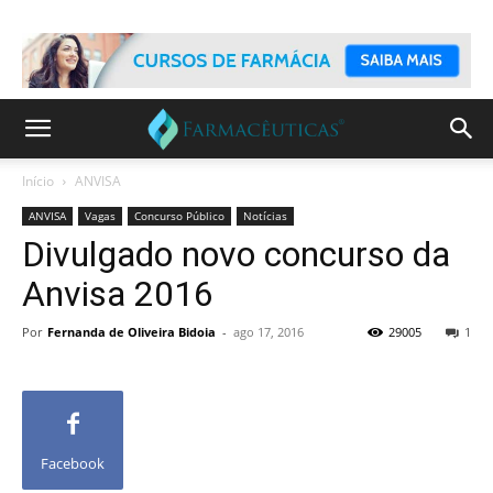
Início
ANVISA
ANVISA
Vagas
Concurso Público
Notícias
Divulgado novo concurso da
Anvisa 2016
Por
Fernanda de Oliveira Bidoia
-
ago 17, 2016
29005
1
Facebook