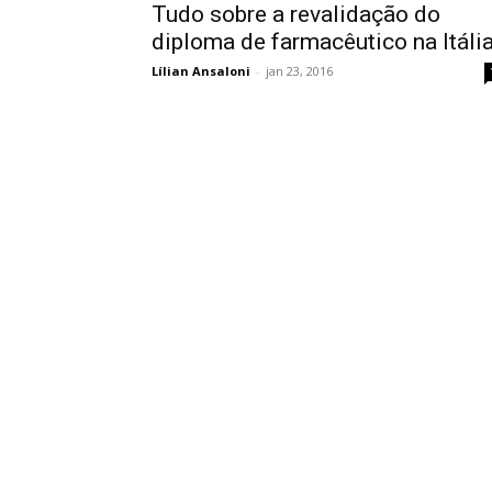
Tudo sobre a revalidação do
diploma de farmacêutico na Itáli
Lílian Ansaloni
-
jan 23, 2016